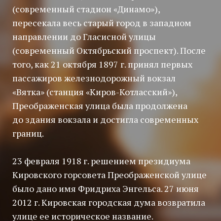
(современный стадион «Динамо»),
пересекала весь старый город в западном
направлении до Гласисной улицы
(современный Октябрьский проспект). После
того, как 21 октября 1897 г. принял первых
пассажиров железнодорожный вокзал
«Вятка» (станция «Киров-Котласский»),
Преображенская улица была продолжена
до здания вокзала и достигла современных
границ.
23 февраля 1918 г. решением президиума
Кировского горсовета Преображенской улице
было дано имя Фридриха Энгельса. 27 июня
2012 г. Кировская городская дума возвратила
улице ее историческое название.