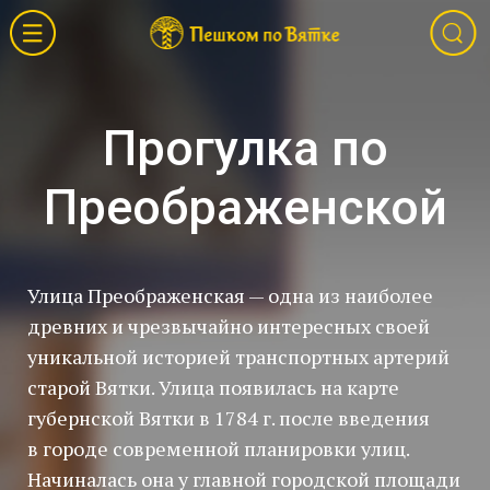
Прогулка по
Преображенской
Улица Преображенская — одна из наиболее
древних и чрезвычайно интересных своей
уникальной историей транспортных артерий
старой Вятки. Улица появилась на карте
губернской Вятки в 1784 г. после введения
в городе современной планировки улиц.
Начиналась она у главной городской площади