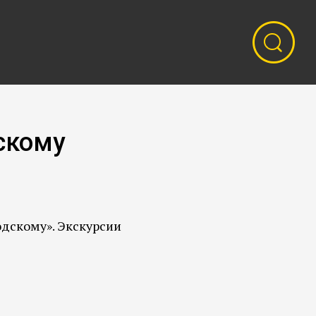
скому
одскому». Экскурсии