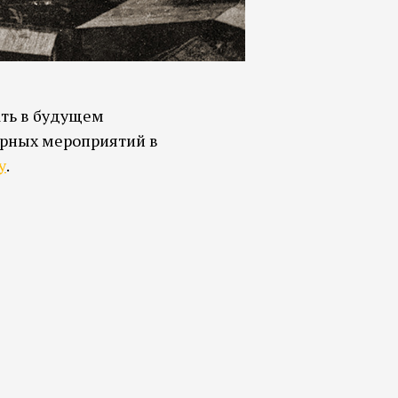
ать в будущем
урных мероприятий в
у
.