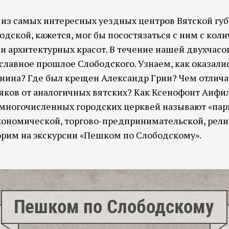
 из самых интересных уездных центров Вятской гу
одской, кажется, мог бы посостязаться с ним с кол
и архитектурных красот. В течение нашей двухчас
славное прошлое Слободского. Узнаем, как оказалис
енина? Где был крещен Александр Грин? Чем отлича
няков от аналогичных вятских? Как Ксенофонт Анфи
 многочисленных городских церквей называют «пар
кономической, торгово-предпринимательской, рели
рим на экскурсии «Пешком по Слободскому».