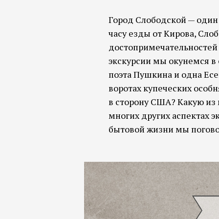
Город Слободской — один
часу езды от Кирова, Слоб
достопримечательностей 
экскурсии мы окунемся в 
поэта Пушкина и одна Ес
воротах купеческих особ
в сторону США? Какую из
многих других аспектах э
бытовой жизни мы погово